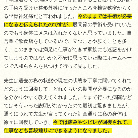
の手術を受けた整形外科に行ったところ脊椎管狭窄からく
る坐骨神経痛だと言われました。
今のままでは手術が必要
になると伝えられたのですが、
股関節の手術を受けていた
のでもう身体にメスは入れたくないと思っていました。自
営業で飲食店をしているので、立つことや歩くことも多
く、このままでは満足に仕事ができず家族にも迷惑をかけ
てしまうのではないかと不安に思っていた際にホームペー
ジで八和らさんを見つけて行って見ました。
先生は過去の私の状態や現在の状態を丁寧に聞いてくれて
どのように回復して、どれくらいの期間が必要になるのか
を分かりやすく教えてくれました。今まで行った病院など
ではそういった説明がなかったので最初は驚きましたが、
通うにつれて先生が言ってくれた計画通りに私の身体は
徐々に回復していき、
今では痛みやシビレが回復されて、
仕事なども普段通りにできるようになりました。