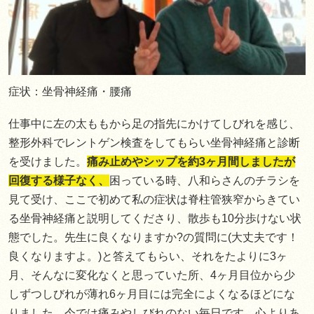
症状：坐骨神経痛・腰痛
仕事中に左の太ももから足の指先にかけてしびれを感じ、
整形外科でレントゲン検査をしてもらい坐骨神経痛と診断
を受けました。
痛み止めやシップを約3ヶ月間しましたが
回復する様子なく、
困っている時、八和らさんのチラシを
見て受け、ここで初めて私の症状は脊柱管狭窄からきてい
る坐骨神経痛と説明してくださり、散歩も10分歩けない状
態でした。先生に良くなりますか?の質問に(大丈夫です！
良くなりますよ。)と答えてもらい、それをたよりに3ヶ
月、そんなに変化なくと思っていた所、4ヶ月目位から少
しずつしびれが薄れ6ヶ月目には完全によくなるほどにな
りました。今では痛みやしびれのない毎日です。心よりあ