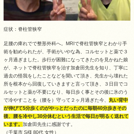
症状：脊柱管狭窄
足腰の痺れでで整形外科へ。MRIで脊柱管狭窄とわかり手
術を勧められたが、手術がいやな為、コルセットと薬で３
ヶ月過ぎました。歩行が困難になってきたのを見かねた娘
が、ネットで脊柱管狭窄を治す加倉田先生を知り、丁寧に
過去の怪我をしたことなどを聞いて頂き、先生から壊れた
所を根本から回復していきますと言って頂き、３日目でコ
ルセットと薬が不要になり、毎日歩く事とその後に氷のう
で冷やすことを（腰を）守って２ヶ月過ぎた今、
丸い背中
が伸びて5分歩くのがやっとだったのに毎朝40分歩きその
後、腰を冷やし30分休むという生活で毎日が明るく送れて
います。
加倉田先生に感謝です。
（千葉市 S様 80代 女性）