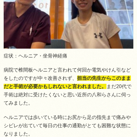
症状：ヘルニア・坐骨神経痛
病院で椎間板ヘルニアと言われて何回か電気やけん引など
をしたのですが中々改善されず、
担当の先生からこのまま
だと手術が必要かもしれないと言われました。
まだ20代で
手術は絶対に受けたくないと思い近所の八和らさんに伺っ
てみました。
ヘルニアでは歩いている時にお尻から足の指先まで痛みや
シビレが出ていて毎日の仕事の通勤がとても困難な状態に
なりました。