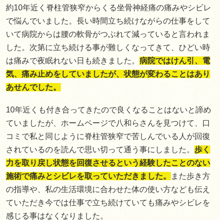
約10年近く脊柱管狭窄からくる坐骨神経痛の痛みやシビレ
で悩んでいました。長い時間立ち続けながらの仕事をして
いて病院からは腰の軟骨がつぶれて減っていると言われま
した。次第に立ち続ける事が難しくなってきて、ひどい時
は痛みで夜眠れない日も続きました。
病院ではけん引、電
気、痛み止めをしていましたが、状態が変わることはあり
あせんでした。
10年近くも付き合ってきたので良くなることはないと諦め
ていましたが、ホームページで八和らさんを見つけて、口
コミで私と同じように脊柱管狭窄で苦しんでいる人が回復
されているのを読んで思い切って通う事にしました。
歩く
力を取り戻し状態を回復させるという経験したことのない
施術で痛みとシビレを取っていただきました。
また歩き方
の指導や、私の生活環境に合わせた体の使い方なども伝え
ていただき今では仕事で立ち続けていても痛みやシビレを
感じる事はなくなりました。